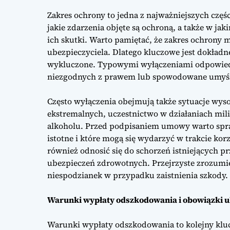
Zakres ochrony to jedna z najważniejszych czę
jakie zdarzenia objęte są ochroną, a także w ja
ich skutki. Warto pamiętać, że zakres ochrony m
ubezpieczyciela. Dlatego kluczowe jest dokładne
wykluczone. Typowymi wyłączeniami odpowiedzi
niezgodnych z prawem lub spowodowane umyśl
Często wyłączenia obejmują także sytuacje wyso
ekstremalnych, uczestnictwo w działaniach mi
alkoholu. Przed podpisaniem umowy warto sprawd
istotne i które mogą się wydarzyć w trakcie ko
również odnosić się do schorzeń istniejących p
ubezpieczeń zdrowotnych. Przejrzyste zrozumi
niespodzianek w przypadku zaistnienia szkody.
Warunki wypłaty odszkodowania i obowiązki 
Warunki wypłaty odszkodowania to kolejny kl