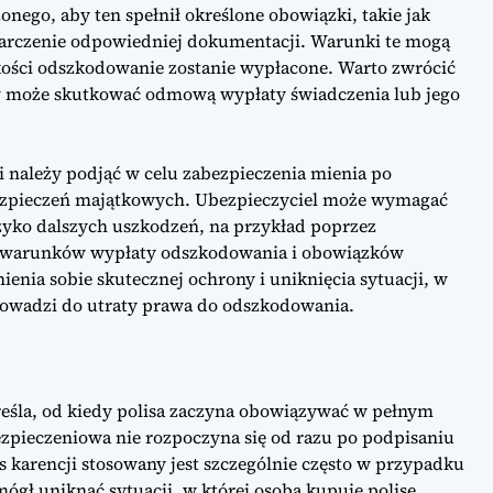
ego, aby ten spełnił określone obowiązki, takie jak
tarczenie odpowiedniej dokumentacji. Warunki te mogą
okości odszkodowanie zostanie wypłacone. Warto zwrócić
w może skutkować odmową wypłaty świadczenia lub jego
i należy podjąć w celu zabezpieczenia mienia po
bezpieczeń majątkowych. Ubezpieczyciel może wymagać
zyko dalszych uszkodzeń, na przykład poprzez
ie warunków wypłaty odszkodowania i obowiązków
enia sobie skutecznej ochrony i uniknięcia sytuacji, w
Codzienne
Wpływ
owadzi do utraty prawa do odszkodowania.
finanse
globalnyc
cyfrowego
h
nomady –
łańcuchó
praktyczn
w dostaw
e
na
kreśla, od kiedy polisa zaczyna obowiązywać w pełnym
rozwiązan
sytuację
ezpieczeniowa nie rozpoczyna się od razu po podpisaniu
ia
finansową
 karencji stosowany jest szczególnie często w przypadku
firm
gł uniknąć sytuacji, w której osoba kupuje polisę