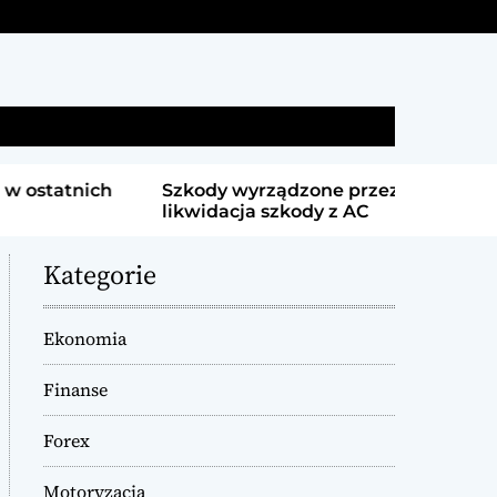
S
e
a
Szkody wyrządzone przez gryzonie a
Różnice w
r
likwidacja szkody z AC
kantorami
c
h
Kategorie
Ekonomia
Finanse
Forex
Motoryzacja