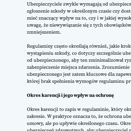
Ubezpieczyciele zwykle wymagają od ubezpieczon
zgłoszenie szkody w określonym czasie czy dos
mieć znaczący wpływ na to, czy i w jakiej wys
uwagę, że niewywiązanie się z tych obowiązkó
zmniejszeniem.
Regulaminy często określają również, jakie krok
wystąpieniu szkody, co dotyczy szczególnie u
od ubezpieczonego, aby ten zminimalizował ry
zabezpieczenie miejsca zdarzenia. Zrozumien
ubezpieczonego jest zatem kluczowe dla zapewni
której brak spełnienia wymogów regulaminu pr
Okres karencji i jego wpływ na ochronę
Okres karencji to zapis w regulaminie, który o
zakresie. W praktyce oznacza to, że ochrona ub
umowy, ale po upływie określonego czasu. Okres
ubezpieczeń zdrowotnych, aby ubezpieczyciel mó