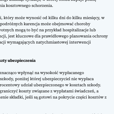
nia kosztownego schorzenia.
, który może wynosić od kilku dni do kilku miesięcy, w
ń podróżnych karencja może obejmować choroby
otnych mogą to być na przykład hospitalizacje lub
ncji, jest kluczowe dla prawidłowego planowania ochrony
acji wymagających natychmiastowej interwencji
oszty ubezpieczenia
gą znacząco wpłynąć na wysokość wypłacanego
zkody, poniżej której ubezpieczyciel nie wypłaca
procentowy udział ubezpieczonego w kosztach szkody.
graniczyć koszty związane z wypłatami świadczeń, a
ie składki, jeśli są gotowi na pokrycie części kosztów z