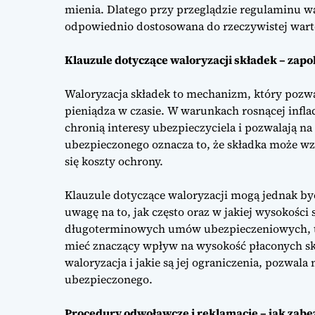
mienia. Dlatego przy przeglądzie regulaminu wa
odpowiednio dostosowana do rzeczywistej wart
Klauzule dotyczące waloryzacji składek – zapo
Waloryzacja składek to mechanizm, który pozwa
pieniądza w czasie. W warunkach rosnącej inflac
chronią interesy ubezpieczyciela i pozwalają na
ubezpieczonego oznacza to, że składka może wz
się koszty ochrony.
Klauzule dotyczące waloryzacji mogą jednak być
uwagę na to, jak często oraz w jakiej wysokoś
długoterminowych umów ubezpieczeniowych, tak
mieć znaczący wpływ na wysokość płaconych skł
waloryzacja i jakie są jej ograniczenia, pozwa
ubezpieczonego.
Procedury odwoławcze i reklamacje – jak zabe