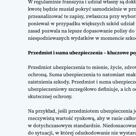
W regulaminie franszyza i udział własny są dok
kwotę będzie musiał pokryć samodzielnie w pr
przeanalizować te zapisy, zwłaszcza przy wyb
ponieważ w przypadku większych szkód udział 
zasad pozwala na lepsze dopasowanie polisy do
niespodziewanych wydatków w momencie szko
Przedmiot i suma ubezpieczenia – kluczowe po
Przedmiot ubezpieczenia to mienie, życie, zdro
ochroną. Suma ubezpieczenia to natomiast maks
zaistnienia szkody. Przedmiot i suma ubezpiecz
ubezpieczeniowy szczegółowo definiuje, a ich 
skutecznej ochrony.
Na przykład, jeśli przedmiotem ubezpieczenia 
rzeczywistą wartość rynkową, aby w razie cał
w dotychczasowym standardzie. Niedoszacowan
do sytuacji, w której odszkodowanie nie wyst