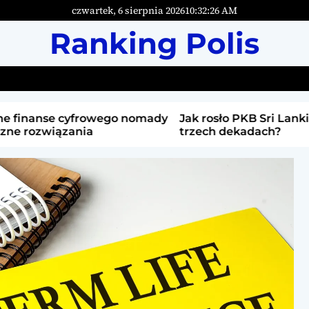
czwartek, 6 sierpnia 2026
10
:
32
:
27
AM
Ranking Polis
frowego nomady
Jak rosło PKB Sri Lanki w ostatnich
nia
trzech dekadach?