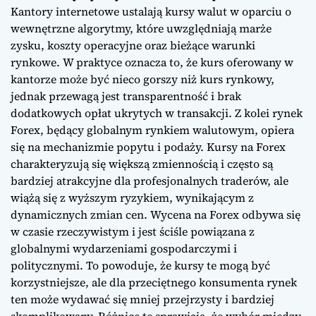
Kantory internetowe ustalają kursy walut w oparciu o
wewnętrzne algorytmy, które uwzględniają marże
zysku, koszty operacyjne oraz bieżące warunki
rynkowe. W praktyce oznacza to, że kurs oferowany w
kantorze może być nieco gorszy niż kurs rynkowy,
jednak przewagą jest transparentność i brak
dodatkowych opłat ukrytych w transakcji. Z kolei rynek
Forex, będący globalnym rynkiem walutowym, opiera
się na mechanizmie popytu i podaży. Kursy na Forex
charakteryzują się większą zmiennością i często są
bardziej atrakcyjne dla profesjonalnych traderów, ale
wiążą się z wyższym ryzykiem, wynikającym z
dynamicznych zmian cen. Wycena na Forex odbywa się
w czasie rzeczywistym i jest ściśle powiązana z
globalnymi wydarzeniami gospodarczymi i
politycznymi. To powoduje, że kursy te mogą być
korzystniejsze, ale dla przeciętnego konsumenta rynek
ten może wydawać się mniej przejrzysty i bardziej
skomplikowany. Różnice te sprawiają, że wybór między