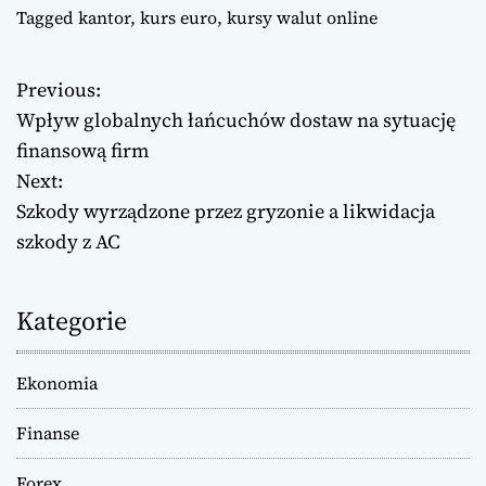
Tagged
kantor
,
kurs euro
,
kursy walut online
Previous:
N
Wpływ globalnych łańcuchów dostaw na sytuację
a
finansową firm
Next:
w
Szkody wyrządzone przez gryzonie a likwidacja
i
szkody z AC
g
Kategorie
a
c
Ekonomia
j
Finanse
a
Forex