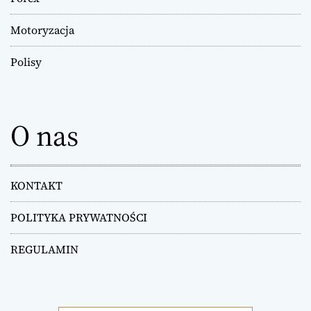
w
Motoryzacja
p
Polisy
i
s
O nas
u
KONTAKT
POLITYKA PRYWATNOŚCI
REGULAMIN