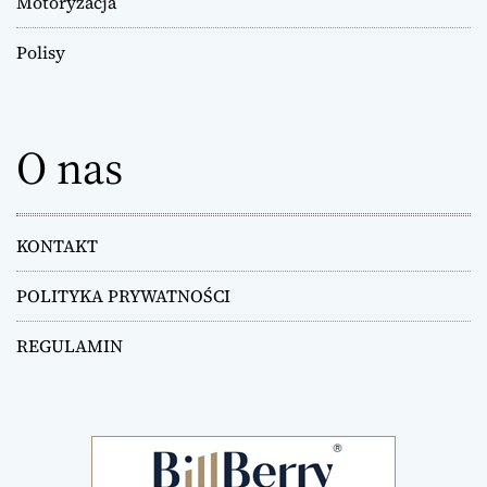
Motoryzacja
p
Polisy
i
s
O nas
u
KONTAKT
POLITYKA PRYWATNOŚCI
REGULAMIN