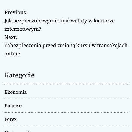
Previous:
N
Jak bezpiecznie wymieniać waluty w kantorze
a
internetowym?
Next:
w
Zabezpieczenia przed zmianą kursu w transakcjach
i
online
g
Kategorie
a
c
Ekonomia
j
Finanse
a
Forex
w