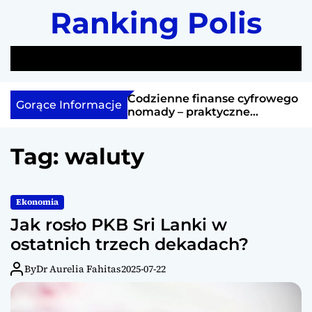
S
Ranking Polis
k
i
p
S
M
t
e
e
a
n
o
cja w Szwecji
Codzienne finanse cyfrowego
Gorące Informacje
r
u
c
a się na notowania
nomady – praktyczne
c
rozwiązania
o
h
n
Tag:
waluty
t
e
n
Ekonomia
t
Jak rosło PKB Sri Lanki w
ostatnich trzech dekadach?
By
Dr Aurelia Fahitas
2025-07-22