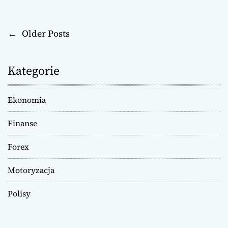
←
Older Posts
N
a
Kategorie
w
i
Ekonomia
g
Finanse
a
Forex
c
Motoryzacja
j
Polisy
a