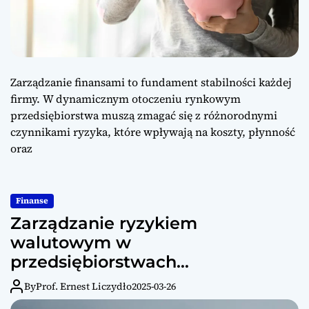
Zarządzanie finansami to fundament stabilności każdej
firmy. W dynamicznym otoczeniu rynkowym
przedsiębiorstwa muszą zmagać się z różnorodnymi
czynnikami ryzyka, które wpływają na koszty, płynność
oraz
Finanse
Zarządzanie ryzykiem
walutowym w
przedsiębiorstwach
międzynarodowych
By
Prof. Ernest Liczydło
2025-03-26