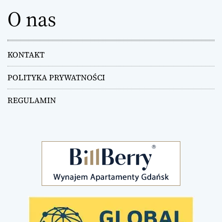
p
O nas
o
w
KONTAKT
p
POLITYKA PRYWATNOŚCI
i
REGULAMIN
s
a
c
h