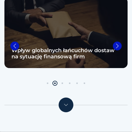
Analiza czynników ryzyka w
zarządzaniu finansami przedsiębiorstw