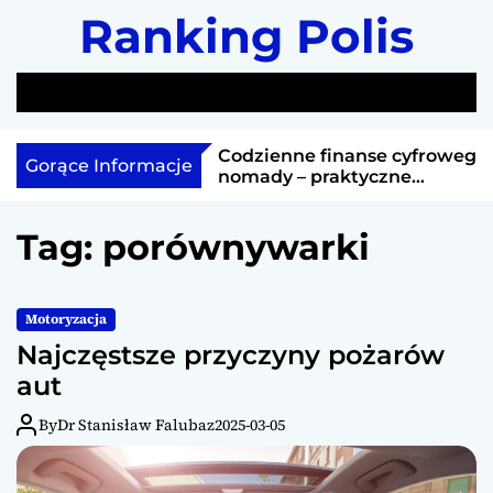
S
Ranking Polis
k
i
p
S
M
t
e
e
a
n
o
cja w Szwecji
Codzienne finanse cyfrowego
Gorące Informacje
r
u
c
a się na notowania
nomady – praktyczne
c
rozwiązania
o
h
n
Tag:
porównywarki
t
e
n
Motoryzacja
t
Najczęstsze przyczyny pożarów
aut
By
Dr Stanisław Falubaz
2025-03-05