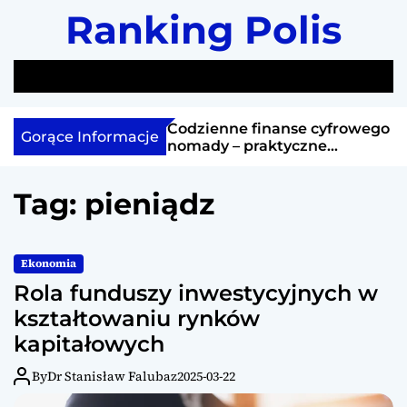
S
Ranking Polis
k
i
p
S
M
t
e
e
a
n
o
cja w Szwecji
Codzienne finanse cyfrowego
Gorące Informacje
r
u
c
a się na notowania
nomady – praktyczne
c
rozwiązania
o
h
n
Tag:
pieniądz
t
e
n
Ekonomia
t
Rola funduszy inwestycyjnych w
kształtowaniu rynków
kapitałowych
By
Dr Stanisław Falubaz
2025-03-22